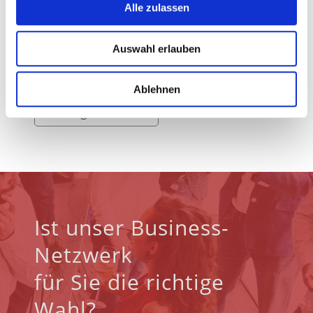
Alle zulassen
Ja, ich habe die
Datenschutzerklärung
Auswahl erlauben
gelesen
* = Eingabe erforderlich
Ablehnen
Ist unser Business-
Netzwerk
für Sie die richtige
Wahl?