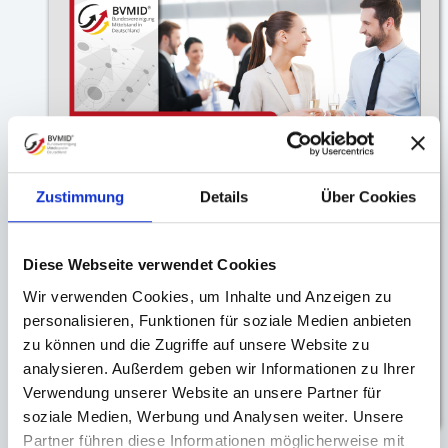
BVMID Unternehmer: DIALOG
Zustimmung
Details
Über Cookies
Ludwigsburg| Netzwerken. Austausch.
Neue Kontakte.
Diese Webseite verwendet Cookies
Biergarten Uferstüble - Uferstraße 95 in
Ludwigsburg
Wir verwenden Cookies, um Inhalte und Anzeigen zu
personalisieren, Funktionen für soziale Medien anbieten
weiterlesen ...
zu können und die Zugriffe auf unsere Website zu
analysieren. Außerdem geben wir Informationen zu Ihrer
INFOS UND ANMELDEN
Verwendung unserer Website an unsere Partner für
soziale Medien, Werbung und Analysen weiter. Unsere
Partner führen diese Informationen möglicherweise mit