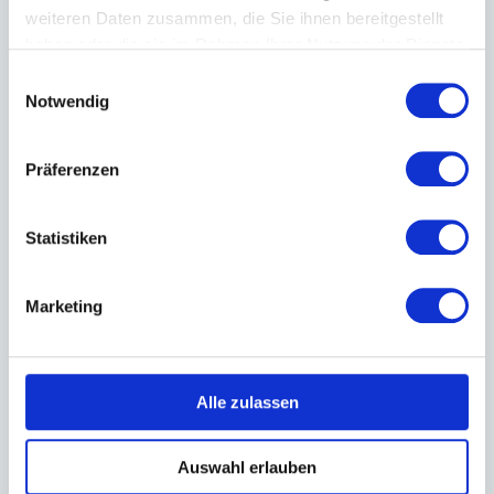
weiteren Daten zusammen, die Sie ihnen bereitgestellt
ALLE VERANSTALTUNGEN
haben oder die sie im Rahmen Ihrer Nutzung der Dienste
gesammelt haben.
Einwilligungsauswahl
VERANSTALTUNGEN NACH
Notwendig
GESCHÄFTSSTELLE
Präferenzen
VERANSTALTUNGEN ONLINE
Statistiken
Marketing
BVMID Impulse - Der
monatliche Newsletter
der BVMID.
Alle zulassen
Auswahl erlauben