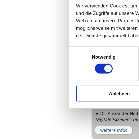
Wir verwenden Cookies, um I
➧ Dr. Rolf Kluge
und die Zugriffe auf unsere 
Sound of Leadership:
Kontrolle im Umgang
Website an unsere Partner fü
möglicherweise mit weiteren
weitere Infos
der Dienste gesammelt habe
Einwilligungsauswahl
Notwendig
Ablehnen
➧ Dr. Alexander Hil
Digitale Exzellenz 
weitere Infos