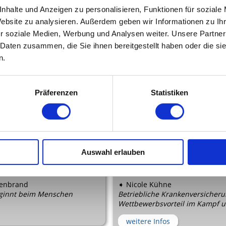
nhalte und Anzeigen zu personalisieren, Funktionen für soziale
➧ Sebastian Rux
Website zu analysieren. Außerdem geben wir Informationen zu I
 Ruhe, Resilienz und
Mit ihren begeisternden Vorträ
 mit Tinnitus
Zielgruppe überzeugen
r soziale Medien, Werbung und Analysen weiter. Unsere Partner
 Daten zusammen, die Sie ihnen bereitgestellt haben oder die s
weitere Infos
n.
Präferenzen
Statistiken
Auswahl erlauben
denbrand
➧ Nicole Kühne
beginnt beim Menschen
Betriebliche Krankenversicherun
Wettbewerbsvorteil im Kampf u
weitere Infos