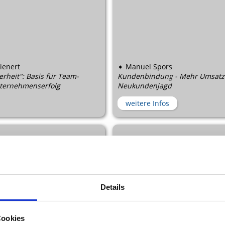
ienert
➧ Manuel Spors
erheit": Basis für Team-
Kundenbindung - Mehr Umsatz
ternehmenserfolg
Neukundenjagd
weitere Infos
Details
Cookies