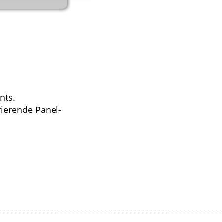
nts.
rierende Panel-