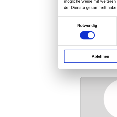
möglicherweise mit weiteren
der Dienste gesammelt habe
Einwilligungsauswahl
Notwendig
EINFACHMARKE
HERR MARIO 
Branche: Marketin
und Design
Region: Österreic
Ablehnen
1030 Wien