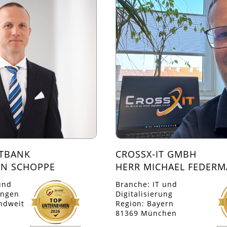
ATBANK
CROSSX-IT GMBH
AN SCHOPPE
HERR MICHAEL FEDER
und
Branche: IT und
ungen
Digitalisierung
ndweit
Region: Bayern
81369 München