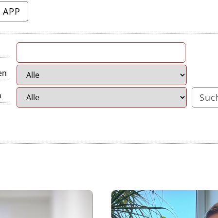
 APP
en
n