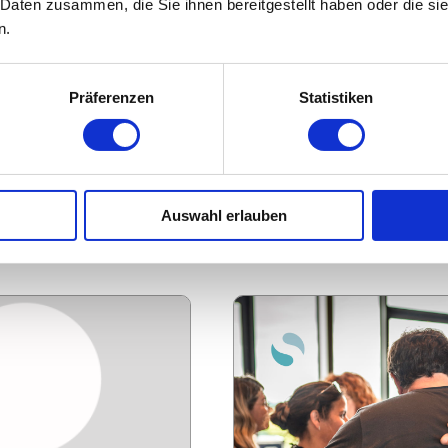
 Daten zusammen, die Sie ihnen bereitgestellt haben oder die s
n.
Präferenzen
Statistiken
TING 10X GMBH
BRAUEREI MAISEL GMBH
BERNEGGER
HERR MICHAEL FEUERS
g, PR
Branche: Konsumgüter
und Handel
h
Region: Bayern
Auswahl erlauben
95445 Bayreuth