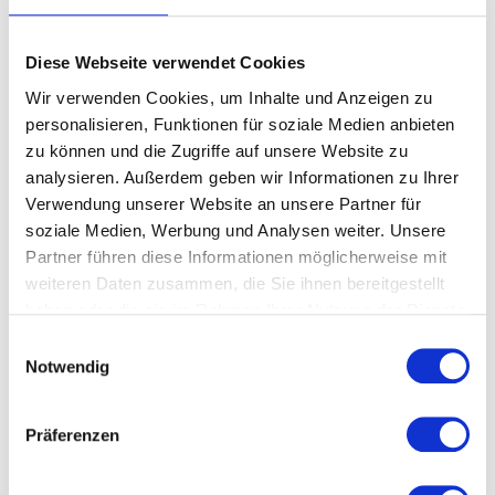
Häufige Fehler sind:
Fehlende Transparenz
: Unternehmen
Diese Webseite verwendet Cookies
dokumentieren ihre
Wir verwenden Cookies, um Inhalte und Anzeigen zu
Datenverarbeitungsprozesse nicht
ausreichend.
personalisieren, Funktionen für soziale Medien anbieten
zu können und die Zugriffe auf unsere Website zu
Mangelnde Sensibilisierung
:
Mitarbeiter sind oft schlecht geschult
analysieren. Außerdem geben wir Informationen zu Ihrer
und handeln unwissentlich DSGVO-
Verwendung unserer Website an unsere Partner für
widrig.
soziale Medien, Werbung und Analysen weiter. Unsere
Veraltete Systeme
: Alte IT-Strukturen
Partner führen diese Informationen möglicherweise mit
bieten Angriffsflächen für
weiteren Daten zusammen, die Sie ihnen bereitgestellt
Cyberkriminelle und gefährden die
haben oder die sie im Rahmen Ihrer Nutzung der Dienste
Datensicherheit.
gesammelt haben.
Einwilligungsauswahl
2. Warum Datenschutz mehr als nur eine
Notwendig
Pflicht ist
Vertrauensbildung bei Kunden und Partnern
Präferenzen
Für viele Geschäftsführer ist Datenschutz ein
reiner Kostenfaktor. Doch das ist ein