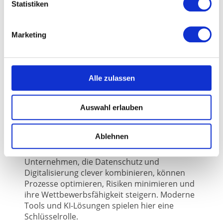
Statistiken
Trugschluss: Datenschutz schafft Vertrauen.
Studien belegen, dass Kunden eher
Unternehmen wählen, die transparent und
Marketing
verantwortungsvoll mit ihren Daten umgehen.
Bußgelder vermeiden
Alle zulassen
Die DSGVO sieht bei Verstößen empfindliche
Strafen vor. Besonders bei Datenpannen
drohen Bußgelder in Millionenhöhe – eine
Auswahl erlauben
existenzielle Bedrohung für KMUs.
Wettbewerbsvorteil durch digitale
Ablehnen
Vorreiterrolle
Unternehmen, die Datenschutz und
Digitalisierung clever kombinieren, können
Prozesse optimieren, Risiken minimieren und
ihre Wettbewerbsfähigkeit steigern. Moderne
Tools und KI-Lösungen spielen hier eine
Schlüsselrolle.