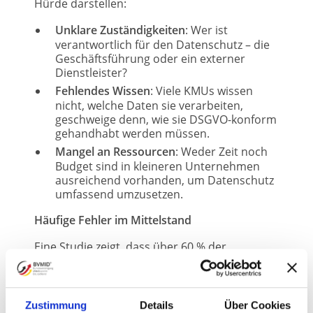
Hürde darstellen:
Unklare Zuständigkeiten
: Wer ist
verantwortlich für den Datenschutz – die
Geschäftsführung oder ein externer
Dienstleister?
Fehlendes Wissen
: Viele KMUs wissen
nicht, welche Daten sie verarbeiten,
geschweige denn, wie sie DSGVO-konform
gehandhabt werden müssen.
Mangel an Ressourcen
: Weder Zeit noch
Budget sind in kleineren Unternehmen
ausreichend vorhanden, um Datenschutz
umfassend umzusetzen.
Häufige Fehler im Mittelstand
Eine Studie zeigt, dass über 60 % der
Mittelständler in Deutschland grundlegende
Datenschutzmaßnahmen wie regelmäßige
Schulungen oder Datenschutz-
Zustimmung
Details
Über Cookies
Folgenabschätzungen nicht durchführen.