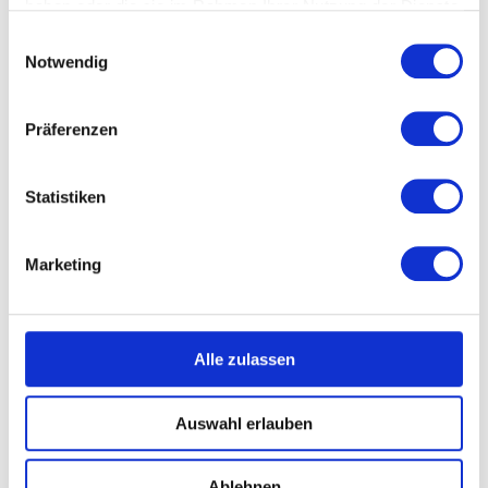
haben oder die sie im Rahmen Ihrer Nutzung der Dienste
Und Verantwortung abzugeben ohne
gesammelt haben.
Einwilligungsauswahl
konkrete Erwartungen bleibt meist nur ein
Notwendig
schönes Wort, ohne Umsetzung.
Was tun?
Präferenzen
Menschen wie Maschinen zu führen
funktioniert nicht mehr. Druck ohne
Statistiken
Beziehung, reine Kontrolle und Härte ohne
echtes Verstehen erzeugen selten
Verantwortungsübernahme. Sie erzeugen
Marketing
Anpassung, Absicherung und inneren
Rückzug.
Aber das Gegenteil funktioniert genauso
wenig.
Alle zulassen
Freundliche Führung ohne klare Erwartungen,
Auswahl erlauben
ohne Grenzen und ohne Konsequenz klingt
menschlich, aber am Ende tragen wieder
dieselben Menschen die Verantwortung wie
Ablehnen