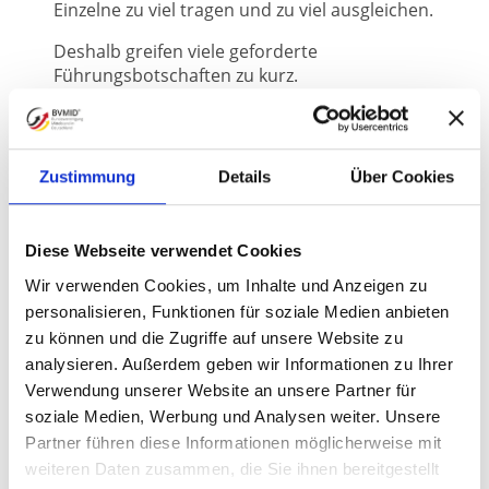
Einzelne zu viel tragen und zu viel ausgleichen.
Deshalb greifen viele geforderte
Führungsbotschaften zu kurz.
„Vertrau mehr.“
„Lass los.“
Zustimmung
Details
Über Cookies
„Empowere dein Team.“
Das klingt zeitgemäß. Aber es berührt nicht
Diese Webseite verwendet Cookies
die gefühlte Realität von Menschen, die
Wir verwenden Cookies, um Inhalte und Anzeigen zu
Verantwortung tragen, Ergebnisse sichern
und trotzdem nicht über Härte, Kontrolle
personalisieren, Funktionen für soziale Medien anbieten
oder permanente Kompensation führen
zu können und die Zugriffe auf unsere Website zu
wollen.
analysieren. Außerdem geben wir Informationen zu Ihrer
Verwendung unserer Website an unsere Partner für
Denn Vertrauen ohne Klarheit ist naiv.
soziale Medien, Werbung und Analysen weiter. Unsere
Loslassen ohne gesetzte Rahmen ist ein
Partner führen diese Informationen möglicherweise mit
Risiko.
weiteren Daten zusammen, die Sie ihnen bereitgestellt