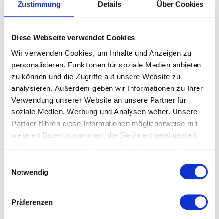
Zustimmung
Details
Über Cookies
sogenannten „Consideration Queries“ – also
Fragen in der Entscheidungsphase wie
„Welcher Anbieter ist besser?“ oder „Was ist
Diese Webseite verwendet Cookies
das beste Produkt für…?“. Genau dort greifen
KI-Systeme besonders häufig auf redaktionelle
Wir verwenden Cookies, um Inhalte und Anzeigen zu
Drittquellen zurück.
personalisieren, Funktionen für soziale Medien anbieten
zu können und die Zugriffe auf unsere Website zu
Was heißt das für Unternehmen? Make
analysieren. Außerdem geben wir Informationen zu Ihrer
Pressearbeit great again! Sie wird Teil der
Verwendung unserer Website an unsere Partner für
digitalen Auffindbarkeit. Denn wenn ChatGPT,
soziale Medien, Werbung und Analysen weiter. Unsere
Perplexity, Claude & Co. Antworten aus
Partner führen diese Informationen möglicherweise mit
Medienartikeln, Tests und Fachbeiträgen
weiteren Daten zusammen, die Sie ihnen bereitgestellt
synthetisieren, reicht es nicht, nur die eigene
haben oder die sie im Rahmen Ihrer Nutzung der Dienste
Website zu optimieren.
gesammelt haben.
Einwilligungsauswahl
Unternehmen brauchen Inhalte, die auch
Notwendig
außerhalb der eigenen Kanäle funktionieren:
→ relevante Themen und Fakten statt Werbe-
Präferenzen
Blabla