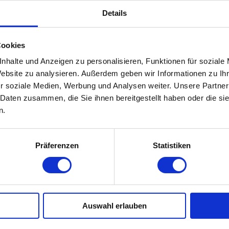
KOMMEN
AFTER SEITE VON
HERR THOMAS
Details
Cookies
lich! Geschäftsstelle Chemnitz
nhalte und Anzeigen zu personalisieren, Funktionen für soziale
Website zu analysieren. Außerdem geben wir Informationen zu I
m Kopf – das ist nicht nur mein
r soziale Medien, Werbung und Analysen weiter. Unsere Partner
ne Überzeugung. Als zertifizierter
 Daten zusammen, die Sie ihnen bereitgestellt haben oder die s
 Speaker und Berater unterstütze ich
n.
 Unternehmen seit vielen Jahren
erkennen, Schutzmaßnahmen
echtes Bewusstsein für Sicherheit
Präferenzen
Statistiken
s physisch, digital und mental.
nleiter des BVMID in Chemnitz möchte
weitergeben und gemeinsam mit
ehmern ein starkes Netzwerk
rk, das sich gegenseitig stärkt,
Auswahl erlauben
Augenhöhe austauscht.
ung Mittelstand in Deutschland