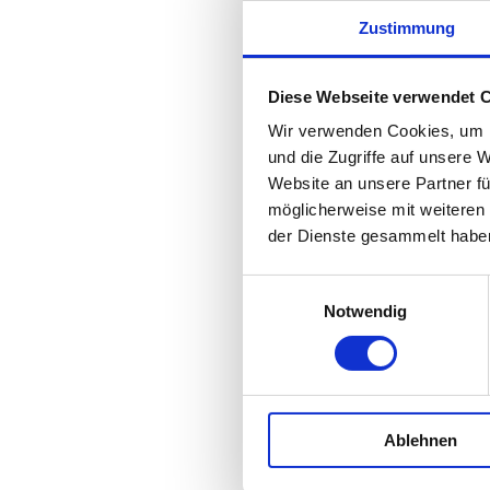
HERZLICH WILL
AUF DER BOTSCH
Zustimmung
EBELL
Diese Webseite verwendet 
Ich begrüße Sie herz
Wir verwenden Cookies, um I
und die Zugriffe auf unsere 
Sicherheit beginnt i
Website an unsere Partner fü
Slogan, sondern mei
möglicherweise mit weiteren
Sicherheitsexperte,
der Dienste gesammelt habe
Privatpersonen und
dabei, Risiken zu 
Einwilligungsauswahl
umzusetzen und ein 
Notwendig
zu entwickeln und da
Als Geschäftsstelle
ich dieses Wissen 
engagierten Untern
aufbauen. Ein Netzwe
Ablehnen
inspiriert und auf 
Die Bundesvereinig