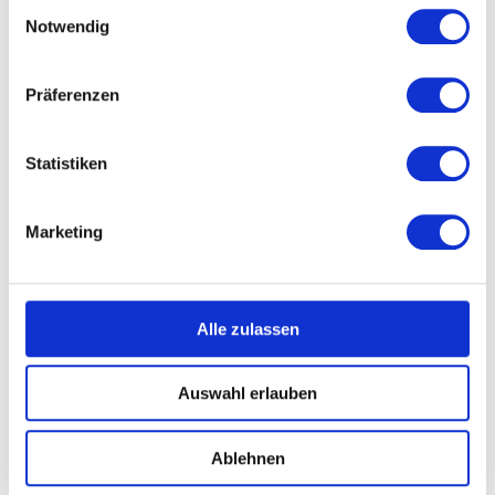
Einwilligungsauswahl
Geschäftsstellenleiter
Notwendig
Unser Sommerfest ist mehr als nur ein
Präferenzen
Termin im Kalender – es soll ein echtes
Highlight Ihres Geschäftsjahres werden.
In entspannter Atmosphäre bieten sich
Statistiken
zahlreiche Gelegenheiten, wertvolle
Kontakte zu knüpfen, bestehende
Marketing
Verbindungen zu vertiefen und dabei
einfach den Sommer zu genießen.
Und falls das Wetter einmal nicht
Alle zulassen
mitspielt – kein Problem: Dann
verlagern wir das Fest kurzerhand in
Auswahl erlauben
das stilvolle Ambiente unseres
Restaurants. So steht einem
stimmungsvollen Abend bei jedem
Ablehnen
Wetter nichts im Weg.