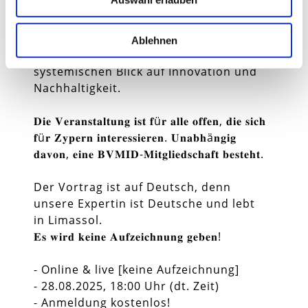
Projektmanagement, Prozessdesign
und EU-Programmen. Sie bringt tiefes
Wissen über die Förderlandschaft
Ablehnen
Europas mit, verbunden mit einem
systemischen Blick auf Innovation und
Nachhaltigkeit.
𝐃𝐢𝐞 𝐕𝐞𝐫𝐚𝐧𝐬𝐭𝐚𝐥𝐭𝐮𝐧𝐠 𝐢𝐬𝐭 𝐟ü𝐫 𝐚𝐥𝐥𝐞 𝐨𝐟𝐟𝐞𝐧, 𝐝𝐢𝐞 𝐬𝐢𝐜𝐡
𝐟ü𝐫 𝐙𝐲𝐩𝐞𝐫𝐧 𝐢𝐧𝐭𝐞𝐫𝐞𝐬𝐬𝐢𝐞𝐫𝐞𝐧. 𝐔𝐧𝐚𝐛𝐡ä𝐧𝐠𝐢𝐠
𝐝𝐚𝐯𝐨𝐧, 𝐞𝐢𝐧𝐞 𝐁𝐕𝐌𝐈𝐃-𝐌𝐢𝐭𝐠𝐥𝐢𝐞𝐝𝐬𝐜𝐡𝐚𝐟𝐭 𝐛𝐞𝐬𝐭𝐞𝐡𝐭.
Der Vortrag ist auf Deutsch, denn
unsere Expertin ist Deutsche und lebt
in Limassol.
𝐄𝐬 𝐰𝐢𝐫𝐝 𝐤𝐞𝐢𝐧𝐞 𝐀𝐮𝐟𝐳𝐞𝐢𝐜𝐡𝐧𝐮𝐧𝐠 𝐠𝐞𝐛𝐞𝐧!
- Online & live [keine Aufzeichnung]
- 28.08.2025, 18:00 Uhr (dt. Zeit)
- Anmeldung kostenlos!