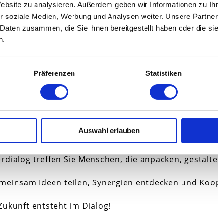
Website zu analysieren. Außerdem geben wir Informationen zu I
r soziale Medien, Werbung und Analysen weiter. Unsere Partner
 Daten zusammen, die Sie ihnen bereitgestellt haben oder die s
n.
fner
enleiter
Präferenzen
Statistiken
irierende Gespräche, neue Perspektiven und echte 
ialog treffen Sie Menschen, die anpacken, gestalte
nternehmerdialog
Auswahl erlauben
irierende Gespräche, neue Perspektiven und echte 
ialog treffen Sie Menschen, die anpacken, gestalte
emeinsam Ideen teilen, Synergien entdecken und Koo
 Zukunft entsteht im Dialog!