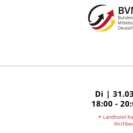
Di |
31.0
18:00 - 20
📌 Landhotel K
Kirchbe