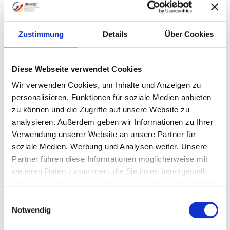
Zustimmung
Details
Über Cookies
Volker Pietzsch
Geschäftsstellenleiter
Diese Webseite verwendet Cookies
Die BVMID lädt herzlich zum Afterwork
Wir verwenden Cookies, um Inhalte und Anzeigen zu
Business Treff ins Restaurant Das Nack
personalisieren, Funktionen für soziale Medien anbieten
in Gau-Bischofsheim ein.
zu können und die Zugriffe auf unsere Website zu
Freuen Sie sich auf inspirierende
analysieren. Außerdem geben wir Informationen zu Ihrer
Gespräche, neue Kontakte und
Verwendung unserer Website an unsere Partner für
regionale Kulinarik in ausgezeichneter
soziale Medien, Werbung und Analysen weiter. Unsere
Atmosphäre.
Partner führen diese Informationen möglicherweise mit
Zur Begrüßung gibt es ein
weiteren Daten zusammen, die Sie ihnen bereitgestellt
Willkommensgetränk – wir freuen uns
haben oder die sie im Rahmen Ihrer Nutzung der Dienste
auf Sie!
gesammelt haben.
Einwilligungsauswahl
Notwendig
Erleben Sie einen inspirierenden Abend