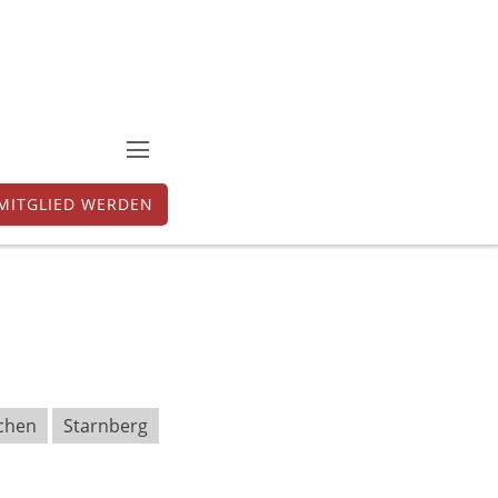
MITGLIED WERDEN
chen
Starnberg