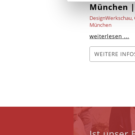
München | 
DesignWerkschau, G
München
weiterlesen ...
WEITERE INF
Ist unser