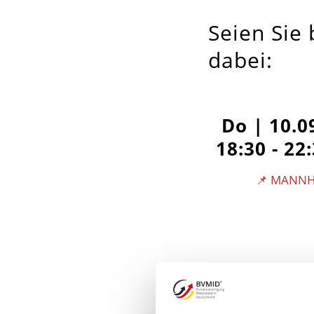
Seien Sie
dabei:
Do |
10.0
18:30 - 22
📌 MANN
BVMID Unt
Netzwerken