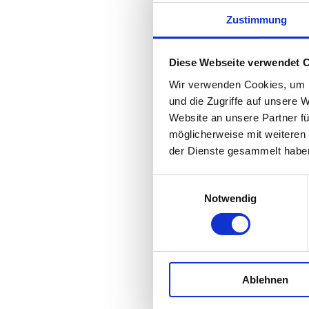
WOW-Räume Lade
Zustimmung
weiterlesen ...
Diese Webseite verwendet 
WEITERE INF
Wir verwenden Cookies, um I
und die Zugriffe auf unsere 
Website an unsere Partner fü
möglicherweise mit weiteren
der Dienste gesammelt habe
Fr |
13.1
15:00 - 18
Einwilligungsauswahl
Notwendig
📌 MÜNC
Ablehnen
BVMID Un