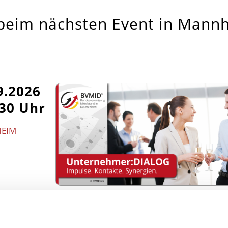
 beim nächsten Event in Mann
9.2026
:30 Uhr
HEIM
ernehmer:DIALOG Mannheim |
. Austausch. Neue Kontakte.